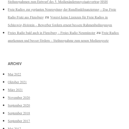
Stellungnahmen zum Entwurf des 5. Medienänderungsstaatsvertrag HSH
Freie Radios zur geplanten Neuregelung der Rundfunkfinanzierung – Das Freie
zu
Radio Fratz aus Flensburg
Vorerst keine Lizenzen für Freie Radios in
Schleswig-Holstein – Bewerber fordern erneut bessere Rahmenbedingungen
zu
Freies Radio bald auch in Flensburg – Freies Radio Neumünster
Freie Radios
anerkennen und besser fördern – Stellungnahme zum neuen Mediengesetz
ARCHIV
Mai 2022
Oktober 2021
März 2021
November 2020
September 2020
September 2018
September 2017
Mai 2017