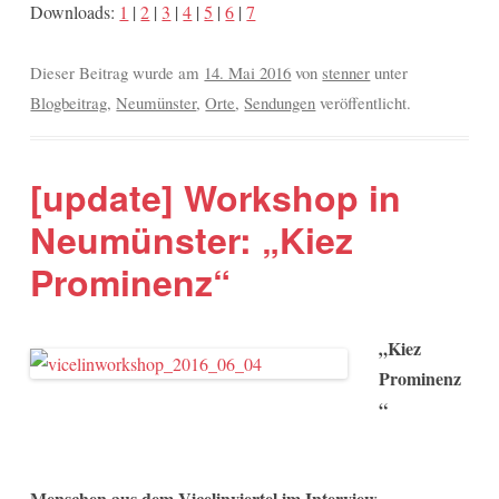
Downloads:
1
|
2
|
3
|
4
|
5
|
6
|
7
Dieser Beitrag wurde am
14. Mai 2016
von
stenner
unter
Blogbeitrag
,
Neumünster
,
Orte
,
Sendungen
veröffentlicht.
[update] Workshop in
Neumünster: „Kiez
Prominenz“
„Kiez
Prominenz
“
Menschen aus dem Vicelinviertel im Interview –