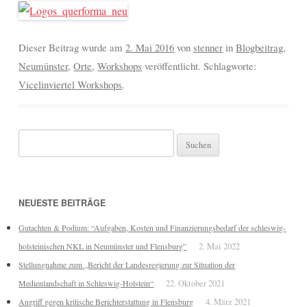
Dieser Beitrag wurde am
2. Mai 2016
von
stenner
in
Blogbeitrag
,
Neumünster
,
Orte
,
Workshops
veröffentlicht. Schlagworte:
Vicelinviertel Workshops
.
Suchen
nach:
NEUESTE BEITRÄGE
Gutachten & Podium: “Aufgaben, Kosten und Finanzierungsbedarf der schleswig-
holsteinischen NKL in Neumünster und Flensburg”
2. Mai 2022
Stellungnahme zum „Bericht der Landesregierung zur Situation der
Medienlandschaft in Schleswig-Holstein“
22. Oktober 2021
Angriff gegen kritische Berichterstattung in Flensburg
4. März 2021