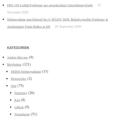
FRN 100,8 erhält Förderung aus europäischem Unterstützungsfonds
23.
November 2020
Stellungnahme zum Entwurf des 8. MÄStV HSH: Bedarfsgerechte Förderung &
Anerkennung Freier Radios in SH
29. September 2020
KATEGORIEN
(9)
Andere über uns
(121)
Blogbeitrag
(13)
FRISH Stellungnahmen
(2)
Historisches
(75)
Orte
(26)
Flensburg
(8)
Kiel
(9)
Lübeck
(51)
Neumünster