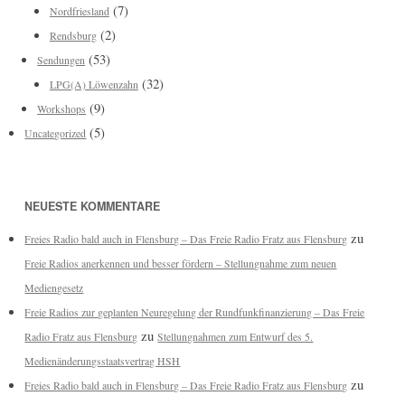
(7)
Nordfriesland
(2)
Rendsburg
(53)
Sendungen
(32)
LPG(A) Löwenzahn
(9)
Workshops
(5)
Uncategorized
NEUESTE KOMMENTARE
zu
Freies Radio bald auch in Flensburg – Das Freie Radio Fratz aus Flensburg
Freie Radios anerkennen und besser fördern – Stellungnahme zum neuen
Mediengesetz
Freie Radios zur geplanten Neuregelung der Rundfunkfinanzierung – Das Freie
zu
Radio Fratz aus Flensburg
Stellungnahmen zum Entwurf des 5.
Medienänderungsstaatsvertrag HSH
zu
Freies Radio bald auch in Flensburg – Das Freie Radio Fratz aus Flensburg