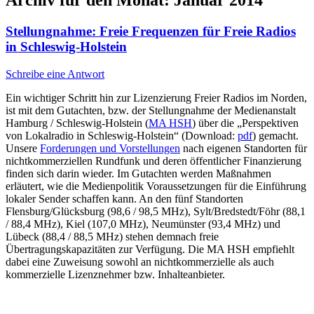
Archiv für den Monat:
Januar 2014
Stellungnahme: Freie Frequenzen für Freie Radios
in Schleswig-Holstein
Schreibe eine Antwort
Ein wichtiger Schritt hin zur Lizenzierung Freier Radios im Norden,
ist mit dem Gutachten, bzw. der Stellungnahme der Medienanstalt
Hamburg / Schleswig-Holstein (
MA HSH
) über die „Perspektiven
von Lokalradio in Schleswig-Holstein“ (Download:
pdf
) gemacht.
Unsere
Forderungen und Vorstellungen
nach eigenen Standorten für
nichtkommerziellen Rundfunk und deren öffentlicher Finanzierung
finden sich darin wieder. Im Gutachten werden Maßnahmen
erläutert, wie die Medienpolitik Voraussetzungen für die Einführung
lokaler Sender schaffen kann. An den fünf Standorten
Flensburg/Glücksburg (98,6 / 98,5 MHz), Sylt/Bredstedt/Föhr (88,1
/ 88,4 MHz), Kiel (107,0 MHz), Neumünster (93,4 MHz) und
Lübeck (88,4 / 88,5 MHz) stehen demnach freie
Übertragungskapazitäten zur Verfügung. Die MA HSH empfiehlt
dabei eine Zuweisung sowohl an nichtkommerzielle als auch
kommerzielle Lizenznehmer bzw. Inhalteanbieter.