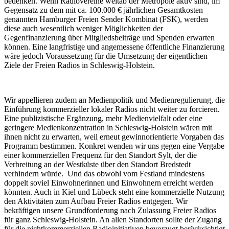
bedenken. Wenn Radiovereine weitab der Metropole aktiv sind, im
Gegensatz zu dem mit ca. 100.000 € jährlichen Gesamtkosten
genannten Hamburger Freien Sender Kombinat (FSK), werden
diese auch wesentlich weniger Möglichkeiten der
Gegenfinanzierung über Mitgliedsbeiträge und Spenden erwarten
können. Eine langfristige und angemessene öffentliche Finanzierung
wäre jedoch Voraussetzung für die Umsetzung der eigentlichen
Ziele der Freien Radios in Schleswig-Holstein.
Wir appellieren zudem an Medienpolitik und Medienregulierung, die
Einführung kommerzieller lokaler Radios nicht weiter zu forcieren.
Eine publizistische Ergänzung, mehr Medienvielfalt oder eine
geringere Medienkonzentration in Schleswig-Holstein wären mit
ihnen nicht zu erwarten, weil erneut gewinnorientierte Vorgaben das
Programm bestimmen. Konkret wenden wir uns gegen eine Vergabe
einer kommerziellen Frequenz für den Standort Sylt, der die
Verbreitung an der Westküste über den Standort Bredstedt
verhindern würde. Und das obwohl vom Festland mindestens
doppelt soviel Einwohnerinnen und Einwohnern erreicht werden
könnten. Auch in Kiel und Lübeck steht eine kommerzielle Nutzung
den Aktivitäten zum Aufbau Freier Radios entgegen. Wir
bekräftigen unsere Grundforderung nach Zulassung Freier Radios
für ganz Schleswig-Holstein. An allen Standorten sollte der Zugang
für die nichtkommerziellen Radioinitiativen bevorzugt berücksichtigt