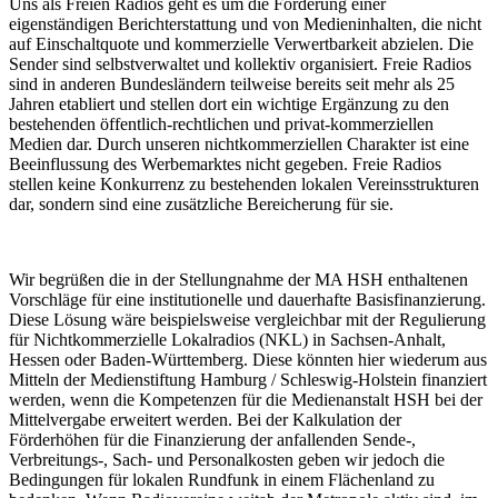
Uns als Freien Radios geht es um die Förderung einer
eigenständigen Berichterstattung und von Medieninhalten, die nicht
auf Einschaltquote und kommerzielle Verwertbarkeit abzielen. Die
Sender sind selbstverwaltet und kollektiv organisiert. Freie Radios
sind in anderen Bundesländern teilweise bereits seit mehr als 25
Jahren etabliert und stellen dort ein wichtige Ergänzung zu den
bestehenden öffentlich-rechtlichen und privat-kommerziellen
Medien dar. Durch unseren nichtkommerziellen Charakter ist eine
Beeinflussung des Werbemarktes nicht gegeben. Freie Radios
stellen keine Konkurrenz zu bestehenden lokalen Vereinsstrukturen
dar, sondern sind eine zusätzliche Bereicherung für sie.
Wir begrüßen die in der Stellungnahme der MA HSH enthaltenen
Vorschläge für eine institutionelle und dauerhafte Basisfinanzierung.
Diese Lösung wäre beispielsweise vergleichbar mit der Regulierung
für Nichtkommerzielle Lokalradios (NKL) in Sachsen-Anhalt,
Hessen oder Baden-Württemberg. Diese könnten hier wiederum aus
Mitteln der Medienstiftung Hamburg / Schleswig-Holstein finanziert
werden, wenn die Kompetenzen für die Medienanstalt HSH bei der
Mittelvergabe erweitert werden. Bei der Kalkulation der
Förderhöhen für die Finanzierung der anfallenden Sende-,
Verbreitungs-, Sach- und Personalkosten geben wir jedoch die
Bedingungen für lokalen Rundfunk in einem Flächenland zu