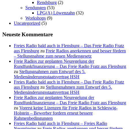
Rendsburg
(2)
Sendungen
(53)
LPG(A) Löwenzahn
(32)
Workshops
(9)
Uncategorized
(5)
Neueste Kommentare
Freies Radio bald auch in Flensburg – Das Freie Radio Fratz
aus Flensburg
zu
Freie Radios anerkennen und besser fördern
– Stellungnahme zum neuen Mediengesetz
Freie Radios zur geplanten Neuregelung der
Rundfunkfinanzierung – Das Freie Radio Fratz aus Flensburg
zu
Stellungnahmen zum Entwurf des 5.
Medienänderungsstaatsvertrag HSH
Freies Radio bald auch in Flensburg – Das Freie Radio Fratz
aus Flensburg
zu
Stellungnahmen zum Entwurf des 5.
Medienänderungsstaatsvertrag HSH
Freie Radios zur geplanten Neuregelung der
Rundfunkfinanzierung – Das Freie Radio Fratz aus Flensburg
zu
Vorerst keine Lizenzen für Freie Radios in Schleswig-
Holstein – Bewerber fordern erneut bessere
Rahmenbedingungen
Freies Radio bald auch in Flensburg – Freies Radio
Neumünster
zu
Freie Radios anerkennen und besser fördern –