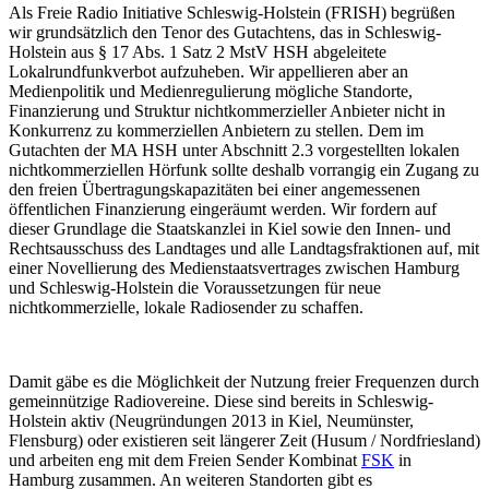
Als Freie Radio Initiative Schleswig-Holstein (FRISH) begrüßen
wir grundsätzlich den Tenor des Gutachtens, das in Schleswig-
Holstein aus § 17 Abs. 1 Satz 2 MstV HSH abgeleitete
Lokalrundfunkverbot aufzuheben. Wir appellieren aber an
Medienpolitik und Medienregulierung mögliche Standorte,
Finanzierung und Struktur nichtkommerzieller Anbieter nicht in
Konkurrenz zu kommerziellen Anbietern zu stellen. Dem im
Gutachten der MA HSH unter Abschnitt 2.3 vorgestellten lokalen
nichtkommerziellen Hörfunk sollte deshalb vorrangig ein Zugang zu
den freien Übertragungskapazitäten bei einer angemessenen
öffentlichen Finanzierung eingeräumt werden. Wir fordern auf
dieser Grundlage die Staatskanzlei in Kiel sowie den Innen- und
Rechtsausschuss des Landtages und alle Landtagsfraktionen auf, mit
einer Novellierung des Medienstaatsvertrages zwischen Hamburg
und Schleswig-Holstein die Voraussetzungen für neue
nichtkommerzielle, lokale Radiosender zu schaffen.
Damit gäbe es die Möglichkeit der Nutzung freier Frequenzen durch
gemeinnützige Radiovereine. Diese sind bereits in Schleswig-
Holstein aktiv (Neugründungen 2013 in Kiel, Neumünster,
Flensburg) oder existieren seit längerer Zeit (Husum / Nordfriesland)
und arbeiten eng mit dem Freien Sender Kombinat
FSK
in
Hamburg zusammen. An weiteren Standorten gibt es