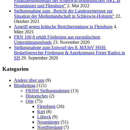
Finanzierungsbedarf der schleswig-holsteinischen NKL in
Neumünster und Flensburg”
2. Mai 2022
Stellungnahme zum „Bericht der Landesregierung zur
Situation der Medienlandschaft in Schleswig-Holstein“
22.
Oktober 2021
Angriff gegen kritische Berichterstattung in Flensburg
4.
März 2021
FRN 100,8 erhält Förderung aus europäischem
Unterstützungsfonds
23. November 2020
Stellungnahme zum Entwurf des 8. MÄStV HSH:
Bedarfsgerechte Förderung & Anerkennung Freier Radios in
SH
29. September 2020
Kategorien
Andere über uns
(9)
Blogbeitrag
(121)
FRISH Stellungnahmen
(13)
Historisches
(2)
Orte
(75)
Flensburg
(26)
Kiel
(8)
Lübeck
(9)
Neumünster
(51)
Nordfriesland
(7)