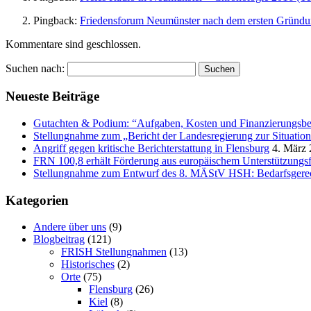
Pingback:
Friedensforum Neumünster nach dem ersten Gründun
Kommentare sind geschlossen.
Suchen nach:
Neueste Beiträge
Gutachten & Podium: “Aufgaben, Kosten und Finanzierungsbed
Stellungnahme zum „Bericht der Landesregierung zur Situation
Angriff gegen kritische Berichterstattung in Flensburg
4. März
FRN 100,8 erhält Förderung aus europäischem Unterstützungs
Stellungnahme zum Entwurf des 8. MÄStV HSH: Bedarfsgerec
Kategorien
Andere über uns
(9)
Blogbeitrag
(121)
FRISH Stellungnahmen
(13)
Historisches
(2)
Orte
(75)
Flensburg
(26)
Kiel
(8)