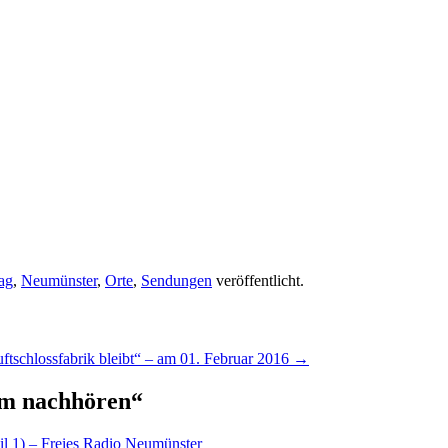
ag
,
Neumünster
,
Orte
,
Sendungen
veröffentlicht.
ftschlossfabrik bleibt“ – am 01. Februar 2016
→
m nachhören
“
il 1) – Freies Radio Neumünster