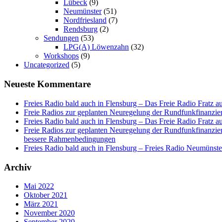
Lübeck
(9)
Neumünster
(51)
Nordfriesland
(7)
Rendsburg
(2)
Sendungen
(53)
LPG(A) Löwenzahn
(32)
Workshops
(9)
Uncategorized
(5)
Neueste Kommentare
Freies Radio bald auch in Flensburg – Das Freie Radio Fratz a
Freie Radios zur geplanten Neuregelung der Rundfunkfinanzier
Freies Radio bald auch in Flensburg – Das Freie Radio Fratz a
Freie Radios zur geplanten Neuregelung der Rundfunkfinanzier
bessere Rahmenbedingungen
Freies Radio bald auch in Flensburg – Freies Radio Neumünste
Archiv
Mai 2022
Oktober 2021
März 2021
November 2020
September 2020