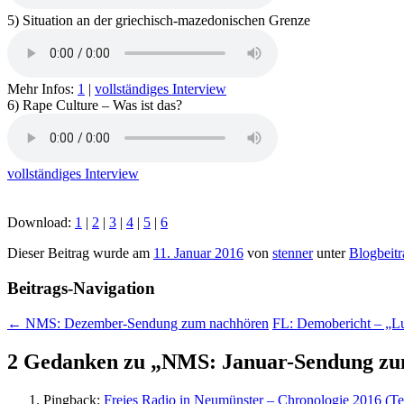
5) Situation an der griechisch-mazedonischen Grenze
Mehr Infos:
1
|
vollständiges Interview
6) Rape Culture – Was ist das?
vollständiges Interview
Download:
1
|
2
|
3
|
4
|
5
|
6
Dieser Beitrag wurde am
11. Januar 2016
von
stenner
unter
Blogbeitr
Beitrags-Navigation
←
NMS: Dezember-Sendung zum nachhören
FL: Demobericht – „Lu
2 Gedanken zu „
NMS: Januar-Sendung zu
Pingback:
Freies Radio in Neumünster – Chronologie 2016 (Te