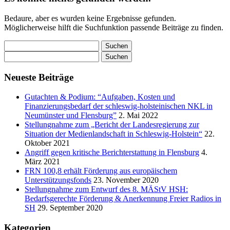
Bedaure, aber es wurden keine Ergebnisse gefunden.
Möglicherweise hilft die Suchfunktion passende Beiträge zu finden.
Suchen
nach:
Suchen
nach:
Neueste Beiträge
Gutachten & Podium: “Aufgaben, Kosten und
Finanzierungsbedarf der schleswig-holsteinischen NKL in
Neumünster und Flensburg”
2. Mai 2022
Stellungnahme zum „Bericht der Landesregierung zur
Situation der Medienlandschaft in Schleswig-Holstein“
22.
Oktober 2021
Angriff gegen kritische Berichterstattung in Flensburg
4.
März 2021
FRN 100,8 erhält Förderung aus europäischem
Unterstützungsfonds
23. November 2020
Stellungnahme zum Entwurf des 8. MÄStV HSH:
Bedarfsgerechte Förderung & Anerkennung Freier Radios in
SH
29. September 2020
Kategorien