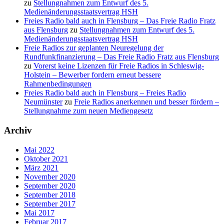
zu
Stellungnahmen zum Entwurf des 5.
Medienänderungsstaatsvertrag HSH
Freies Radio bald auch in Flensburg – Das Freie Radio Fratz
aus Flensburg
zu
Stellungnahmen zum Entwurf des 5.
Medienänderungsstaatsvertrag HSH
Freie Radios zur geplanten Neuregelung der
Rundfunkfinanzierung – Das Freie Radio Fratz aus Flensburg
zu
Vorerst keine Lizenzen für Freie Radios in Schleswig-
Holstein – Bewerber fordern erneut bessere
Rahmenbedingungen
Freies Radio bald auch in Flensburg – Freies Radio
Neumünster
zu
Freie Radios anerkennen und besser fördern –
Stellungnahme zum neuen Mediengesetz
Archiv
Mai 2022
Oktober 2021
März 2021
November 2020
September 2020
September 2018
September 2017
Mai 2017
Februar 2017